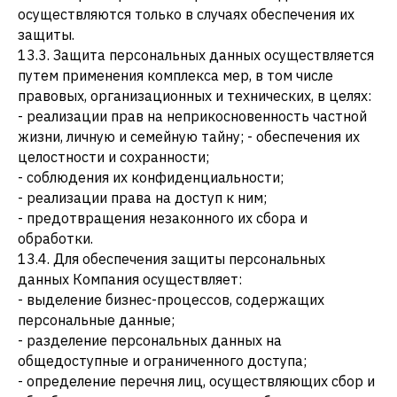
осуществляются только в случаях обеспечения их
защиты.
13.3. Защита персональных данных осуществляется
путем применения комплекса мер, в том числе
правовых, организационных и технических, в целях:
- реализации прав на неприкосновенность частной
жизни, личную и семейную тайну; - обеспечения их
целостности и сохранности;
- соблюдения их конфиденциальности;
- реализации права на доступ к ним;
- предотвращения незаконного их сбора и
обработки.
13.4. Для обеспечения защиты персональных
данных Компания осуществляет:
- выделение бизнес-процессов, содержащих
персональные данные;
- разделение персональных данных на
общедоступные и ограниченного доступа;
- определение перечня лиц, осуществляющих сбор и