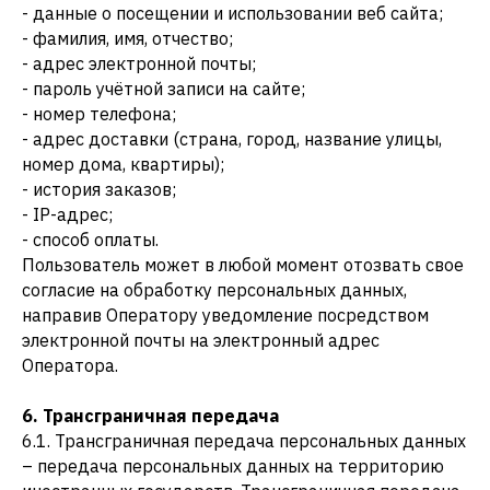
- данные о посещении и использовании веб сайта;
- фамилия, имя, отчество;
- адрес электронной почты;
- пароль учётной записи на сайте;
- номер телефона;
- адрес доставки (страна, город, название улицы,
номер дома, квартиры);
- история заказов;
- IP-адрес;
- способ оплаты.
Пользователь может в любой момент отозвать свое
согласие на обработку персональных данных,
направив Оператору уведомление посредством
электронной почты на электронный адрес
Оператора.
6. Трансграничная передача
6.1. Трансграничная передача персональных данных
– передача персональных данных на территорию