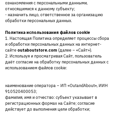
ознакомления с персональными данными,
относящимися к данному субъекту;
- назначить лицо, ответственное за организацию
обработки персональных данных.
Политика использования файлов cookie
1. Настоящая Политика определяет процессы сбора
и обработки персональных данных на интернет-
сайте
outaboutstore.com
(далее – «Сайт»).
2. Используя и просматривая Сайт, пользователь
даёт согласие на обработку персональных данных с
использованием файлов cookie:
наименование оператора – ИП «OutandAbout», ИИН
910520400053;
фамилия, имя и отчество: субъект указывает в
регистрационных формах на Сайте; согласие
действует до выполнения цели обработки;