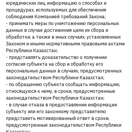
юридических лиц информацию о способах и
процедурах, используемых для обеспечения
соблюдения Компанией требований Закона;
- принимать меры по уничтожению персональных
данных в случае достижения цели их сбора и
обработки, а также в иных случаях, установленных
Законом и иными нормативными правовыми актами
Республики Казахстан;
- представлять доказательство о получении
согласия субъекта на сбор и обработку его
персональных данных в случаях, предусмотренных
законодательством Республики Казахстан;
- по обращению субъекта сообщать информацию,
относящуюся к нему, в сроки, предусмотренные
законодательством Республики Казахстан;
- в случае отказа в предоставлении информации
субъекту или его законному представителю
представить мотивированный ответ в сроки,
предусмотренные законодательством Республики
Казахстан;