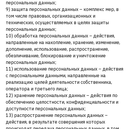
персональных данных;
9) защита персональных данных – комплекс мер, в
том числе правовых, организационных и
технических, осуществляемых в целях защиты
персональных данных;
10) обработка персональных данных – действия,
направленные на накопление, хранение, изменение,
дополнение, использование, распространение,
обезличивание, блокирование и уничтожение
персональных данных;
11) использование персональных данных – действия
с персональными данными, направленные на
реализацию целей деятельности собственника,
оператора и третьего лица;
12) хранение персональных данных – действия по
обеспечению целостности, конфиденциальности и
доступности персональных данных;
13) распространение персональных данных –
действия, в результате совершения которых
происходит передача персональных данных, в том