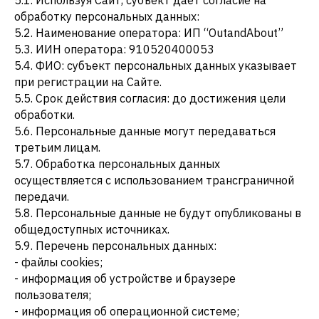
5.1. Используя Сайт, субъект даёт согласие на
обработку персональных данных:
5.2. Наименование оператора: ИП “OutandAbout”
5.3. ИИН оператора: 910520400053
5.4. ФИО: субъект персональных данных указывает
при регистрации на Сайте.
5.5. Срок действия согласия: до достижения цели
обработки.
5.6. Персональные данные могут передаваться
третьим лицам.
5.7. Обработка персональных данных
осуществляется с использованием трансграничной
передачи.
5.8. Персональные данные не будут опубликованы в
общедоступных источниках.
5.9. Перечень персональных данных:
- файлы cookies;
- информация об устройстве и браузере
пользователя;
- информация об операционной системе;