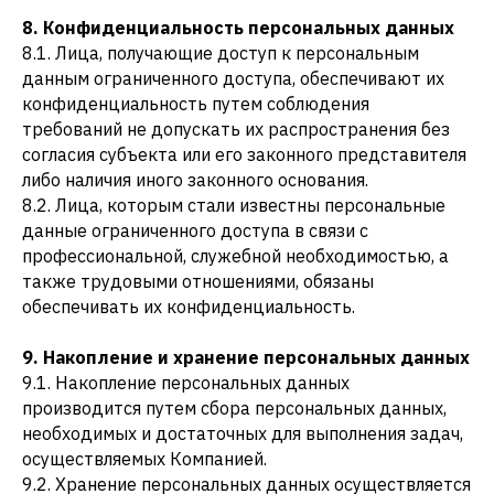
8. Конфиденциальность персональных данных
8.1. Лица, получающие доступ к персональным
данным ограниченного доступа, обеспечивают их
конфиденциальность путем соблюдения
требований не допускать их распространения без
согласия субъекта или его законного представителя
либо наличия иного законного основания.
8.2. Лица, которым стали известны персональные
данные ограниченного доступа в связи с
профессиональной, служебной необходимостью, а
также трудовыми отношениями, обязаны
обеспечивать их конфиденциальность.
9. Накопление и хранение персональных данных
9.1. Накопление персональных данных
производится путем сбора персональных данных,
необходимых и достаточных для выполнения задач,
осуществляемых Компанией.
9.2. Хранение персональных данных осуществляется