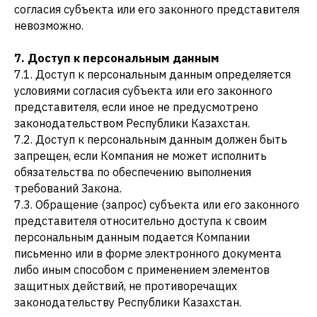
согласия субъекта или его законного представителя
невозможно.
7. Доступ к персональным данным
7.1. Доступ к персональным данным определяется
условиями согласия субъекта или его законного
представителя, если иное не предусмотрено
законодательством Республики Казахстан.
7.2. Доступ к персональным данным должен быть
запрещен, если Компания не может исполнить
обязательства по обеспечению выполнения
требований Закона.
7.3. Обращение (запрос) субъекта или его законного
представителя относительно доступа к своим
персональным данным подается Компании
письменно или в форме электронного документа
либо иным способом с применением элементов
защитных действий, не противоречащих
законодательству Республики Казахстан.