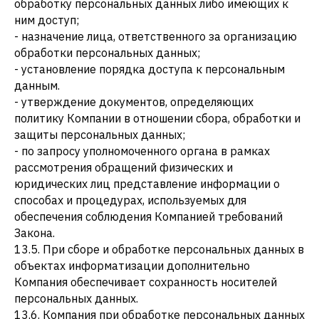
обработку персональных данных либо имеющих к
ним доступ;
- назначение лица, ответственного за организацию
обработки персональных данных;
- установление порядка доступа к персональным
данным.
- утверждение документов, определяющих
политику Компании в отношении сбора, обработки и
защиты персональных данных;
- по запросу уполномоченного органа в рамках
рассмотрения обращений физических и
юридических лиц представление информации о
способах и процедурах, используемых для
обеспечения соблюдения Компанией требований
Закона.
13.5. При сборе и обработке персональных данных в
объектах информатизации дополнительно
Компания обеспечивает сохранность носителей
персональных данных.
13.6. Компания при обработке персональных данных