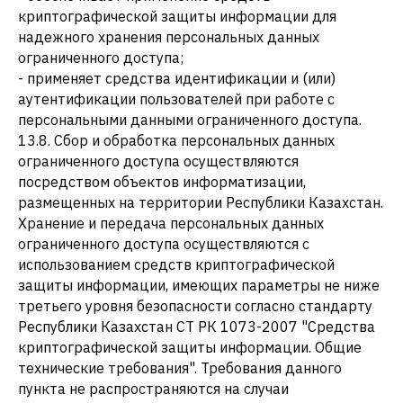
криптографической защиты информации для
надежного хранения персональных данных
ограниченного доступа;
- применяет средства идентификации и (или)
аутентификации пользователей при работе с
персональными данными ограниченного доступа.
13.8. Сбор и обработка персональных данных
ограниченного доступа осуществляются
посредством объектов информатизации,
размещенных на территории Республики Казахстан.
Хранение и передача персональных данных
ограниченного доступа осуществляются с
использованием средств криптографической
защиты информации, имеющих параметры не ниже
третьего уровня безопасности согласно стандарту
Республики Казахстан СТ РК 1073-2007 "Средства
криптографической защиты информации. Общие
технические требования". Требования данного
пункта не распространяются на случаи