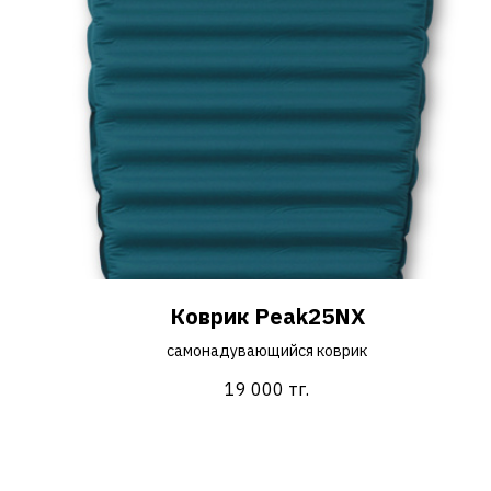
Коврик Peak25NX
cамонадувающийся коврик
19 000
тг.