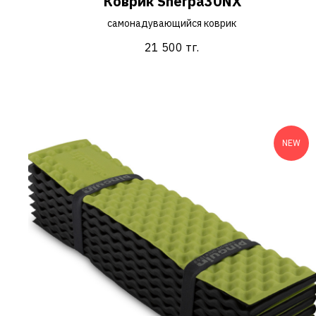
Коврик Sherpa30NX
самонадувающийся коврик
21 500
тг.
NEW