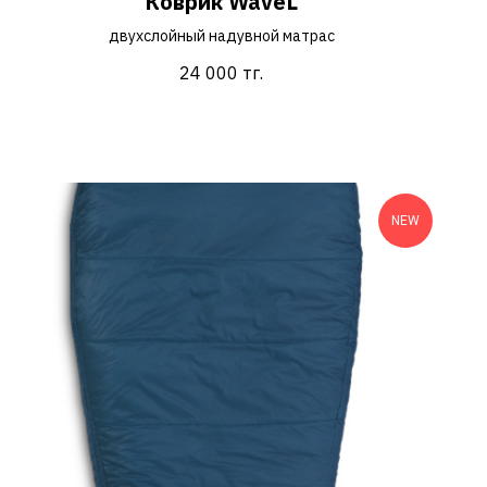
Коврик WaveL
двухслойный надувной матрас
24 000
тг.
NEW