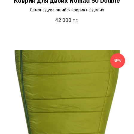
Коврик для двоих Nomad 50 Double
Самонадувающийся коврик на двоих
42 000
тг.
NEW